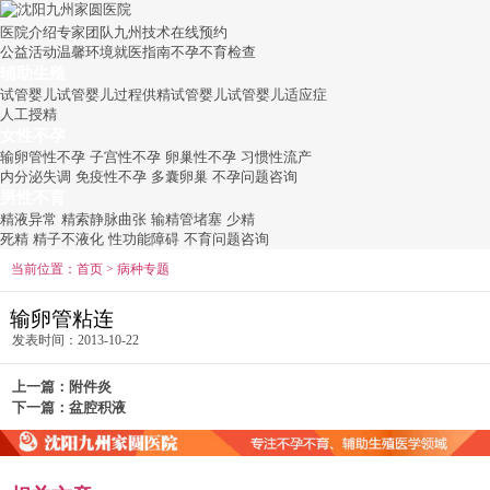
关于九州
医院介绍
专家团队
九州技术
在线预约
公益活动
温馨环境
就医指南
不孕不育检查
辅助生殖
试管婴儿
试管婴儿过程
供精试管婴儿
试管婴儿适应症
人工授精
女性不孕
输卵管性不孕
子宫性不孕
卵巢性不孕
习惯性流产
内分泌失调
免疫性不孕
多囊卵巢
不孕问题咨询
男性不育
精液异常
精索静脉曲张
输精管堵塞
少精
死精
精子不液化
性功能障碍
不育问题咨询
当前位置：
首页
>
病种专题
输卵管粘连
发表时间：2013-10-22
上一篇：
附件炎
下一篇：
盆腔积液