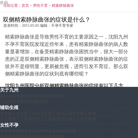
疾病
当前位置：
首页
>
男性不育
>
精索静脉曲张
双侧精索静脉曲张的症状是什么？
发表时间：2015-05-05 编辑：不孕不育专家
精索静脉曲张是导致男性不育的主要原因之一，沈阳九州
不孕不育医院发现近些年来，患有精索静脉曲张的病人数
量显著增加，在备受精索静脉曲张困扰当中，很大一部分
患的正是双侧精索静脉曲张，表示双侧精索静脉曲张的症
状并不是很明显，更易被忽视，进而引发不育症。那么双
侧精索静脉曲张的症状到底有哪些呢？
沈阳九州医院分析双侧精索静脉曲张的症状有以下几方
关于九州
面：
医院介绍
专家团队
九州技术
预约挂号
公益活动
温馨环境
就医指南
一、阴囊坠胀：阴囊或睾丸肿大、坠感、胀痛。双侧精索
辅助生殖
静脉曲张病人可出现阴囊坠胀不适，患侧睾丸疼痛，大多
试管婴儿
试管婴儿过程
试管婴儿成功比例
试管婴儿费用
人工授精
人工授精过程
人工授精成功比例
人工授精费用
在性行为或长途行走时症状加重，经平卧休息后症状缓
女性不孕
解。久站或腹部用力时症状更为明显，平卧可使症状减轻
不孕检查
输卵管堵塞
输卵管造影
输卵管粘连
或消失。长期坐着会导致精索局部温度升高，胀痛。
多囊卵巢
卵巢早衰
排卵障碍
卵巢囊肿