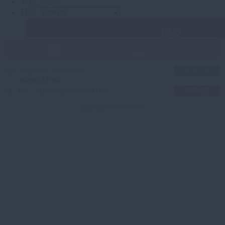
点击拨打24小时健康热线
(024)22836666
门诊时间
（无假日医院）
关于九州
08:00-17:00
地址：沈阳市沈河区沈州路18号
查看地图
辽ICP备16007302号-2