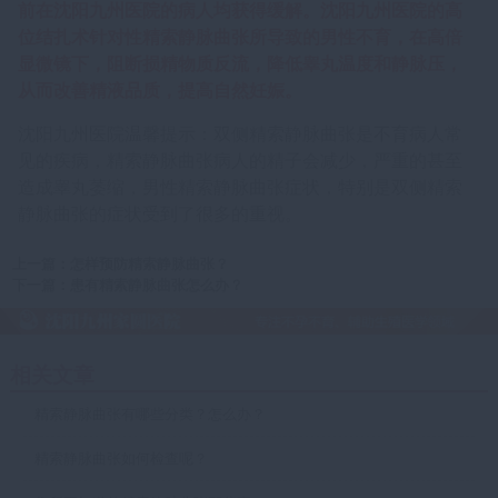
前在沈阳九州医院的病人均获得缓解。沈阳九州医院的高
位结扎术针对性精索静脉曲张所导致的男性不育，在高倍
显微镜下，阻断损精物质反流，降低睾丸温度和静脉压，
从而改善精液品质，提高自然妊娠。
沈阳九州医院温馨提示：双侧精索静脉曲张是不育病人常
见的疾病，精索静脉曲张病人的精子会减少，严重的甚至
造成睾丸萎缩，男性精索静脉曲张症状，特别是双侧精索
静脉曲张的症状受到了很多的重视。
上一篇：
怎样预防精索静脉曲张？
下一篇：
患有精索静脉曲张怎么办？
相关文章
精索静脉曲张有哪些分类？怎么办？
精索静脉曲张如何检查呢？