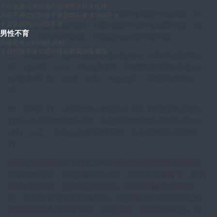
子宫肌瘤
习惯性流产
胎停育
抗精子抗体
二、睾丸异常：很多的病人不知道睾丸痛是什么原因，对
月经不调
盆腔积液
子宫腺肌症
黄体功能不全
子宫纵膈
内分泌性不孕
于双侧精索静脉曲张病人局部检查可见睾丸位置变低、精
男性不育
索粗大、可触及静脉团，可能还会出现疼痛等症。
精液检查
少精
弱精
死精
无精
精液不液化
精子畸形
精索静脉曲张
三、神经衰弱：患有精索静脉曲张的病人可有神经衰弱症
状，如头痛、乏力、神经过敏等，有些双侧精索静脉曲会
出现精神不安、焦虑、失眠、性欲低下、早痿早泄等症
状。
四、男性不育：许多的病人都是在不孕不育检查的过程中
被确诊为精索静脉曲张的，在患精索静脉曲张的男子中大
约有三分之二左右会发生精液异常，引发精液精子异常不
育。
沈阳九州医院的高位结扎术针对性诊治精索静脉曲张所导
致的男性不育，只需3毫米的小口，在高倍显微镜下，从而
改善精液品质，提高自然受孕率。很多在缓解后没有再
犯，还成功的使妻子妊娠成功。显微镜下精索静脉结扎精
索静脉曲张具有并发症少、无需住院、费用低等优点。目