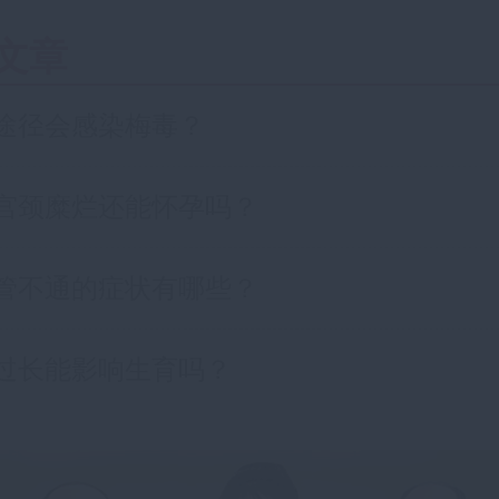
文章
途径会感染梅毒？
宫颈糜烂还能怀孕吗？
管不通的症状有哪些？
过长能影响生育吗？