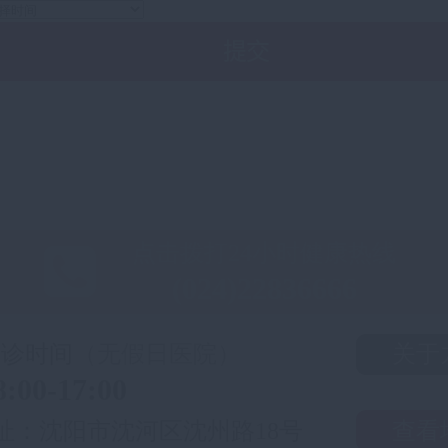
点击拨打24小时健康热线
(024)22836666
门诊时间
（无假日医院）
关于
8:00-17:00
址：沈阳市沈河区沈州路18号
查看