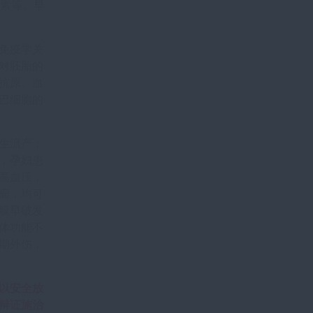
激素等。早
免疫学关
对胚胎的
抗原、血
巴细胞的
生流产；
，孕妇患
高血压，
瘤，均可
膜早破发
体功能不
期外伤，
以安全放
辩证施治