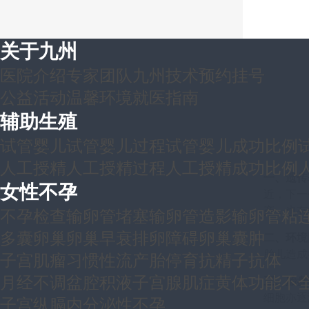
关于九州
医院介绍
专家团队
九州技术
预约挂号
公益活动
温馨环境
就医指南
辅助生殖
试管婴儿
试管婴儿过程
试管婴儿成功比例
人工授精
人工授精过程
人工授精成功比例
一、遗传
女性不孕
近，下一
产，也有
不孕检查
输卵管堵塞
输卵管造影
输卵管粘
多囊卵巢
卵巢早衰
排卵障碍
卵巢囊肿
二、环境
胎儿造成
子宫肌瘤
习惯性流产
胎停育
抗精子抗体
月经不调
盆腔积液
子宫腺肌症
黄体功能不
三、胎盘
细胞亦逐
子宫纵膈
内分泌性不孕