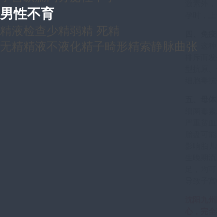
激素外，
男性不育
孕时，上
精液检查
少精
弱精
死精
四、免疫
无精
精液不液化
精子畸形
精索静脉曲张
系，这种
排斥而发
型抗原、
细胞毒抗
五、母体
细菌毒素
严重贫血
胎盘可能
影响胎儿
生晚期流
足，均可
导致子宫
沈阳九州
心，完全