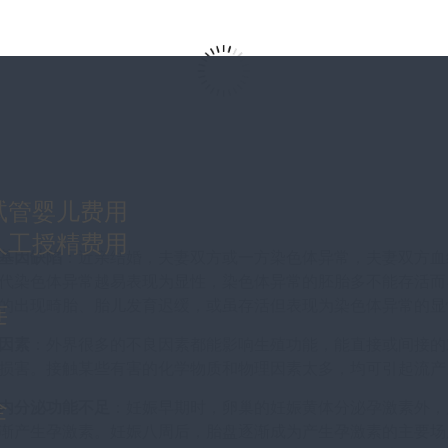
试管婴儿费用
人工授精费用
基因缺陷
：近亲结婚，夫妻双方或一方染色体异常，夫妻双方血
代染色体异常越易表现为显性，染色体异常的胚胎多不能存活而
的出现畸胎、胎儿发育迟缓，或虽存活但表现为染色体异常的显
连
因素
：外界很多的不良因素都能影响生殖功能，能直接或间接的
损害。接触某些有害的化学物质和物理因素太多，均可引起流产
全
内分泌功能不足
：妊娠早期时，卵巢的妊娠黄体分泌孕激素外，
渐产生孕激素。妊娠八周后，胎盘逐渐成为产生孕激素的主要场