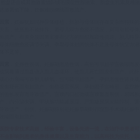
 胎盘还合成其他激素如β-绒毛膜促性腺激素、胎盘生乳素及雌
述激素值下降，妊娠难以继续而致流产。
因素
：妊娠犹如同种异体移植，胚胎与母体间存在复杂而特殊的
关系，使胚胎不被排斥。若母儿双方免疫不适应，则可引起母体
生流产。有关免疫因素主要有父方的组织相容性抗原、胎儿特异
母体细胞免疫调节失调、孕期母体封闭抗体不足及母体抗父方淋
体不足等。
因素
：全身性疾病。妊娠期患急性病，高热可引起子宫收缩而发
或病毒通过胎盘进入胎儿血循环，使胎儿死亡而发生流产。此外
或心力衰竭可致胎儿缺氧，也可能引起流产。孕妇患慢性肾炎或
发生梗死而引起流产；生殖器官疾病。孕妇因子宫畸形、盆腔肿
的生长发育而导致流产。宫颈内口松弛或宫颈重度裂伤，易因胎
产；内分泌失调。甲状腺功能减退症、严重糖尿病未能控制、黄
导致流产；创伤。妊娠期特别是妊娠早期时行腹部手术或妊娠中
收缩而引起流产。
医院专家技术高超，经验丰富，设备先进一流，在治疗中患者可
不会影响到患者的身体健康以及生育能力，以高科技为依托，以