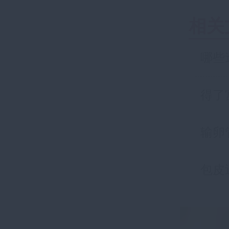
相关
哪些
得了
输卵
包皮