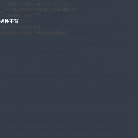
火，肾精受戏等，皆可引起精子畸形或死精过多。
子宫肌瘤
习惯性流产
胎停育
抗精子抗体
月经不调
盆腔积液
子宫腺肌症
黄体功能不全
那么死精症的患者应该注意些什么呢？
子宫纵膈
内分泌性不孕
男性不育
一、患者服药期间严禁酒、辣椒、鸡、鱼、牛肉、虾子、
精液检查
少精
弱精
死精
海鲜咸菜、如果患者饮食控制不好会延长治疗时间。
无精
精液不液化
精子畸形
精索静脉曲张
二、注意个人卫生，特别是包皮过长的男性注意经常清
洗，以免导致泌尿感染加重病情。
三、不能久坐、久站、骑自行车、憋尿、手淫。
男性死精症应该如何预防？可以从以下几个方面来进行：
1、养成良好的卫生习惯。养成良好的个人卫生习惯，以预
防各种危害男性生育能力的传染病，如流行性腮腺炎、性
传播疾病等。
2、重视婚前体检。早期发现异常，可以避免婚后的痛苦，
结婚以后要经常和你的妻子交流性生活中所遇到的问题，
互相配合，互相谅解，这样很多精神性阳痿或早泻就可以
避免。