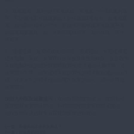
3、避免高温，及时治疗睾丸疾病。睾丸是一个很娇嫩的器
官，它的最佳工作温度要比人的体温低1度左右，如果温度
高，就会影响精子的产生，所以任何能够使睾丸温度升高
的因素都要避免，如：长时间骑自行车、泡热水澡、穿牛
仔裤等。
4、戒烟戒酒，改变不良生活习惯。专家指出，长期使用笔
记本电脑、手机、从事IT行业等也易导致死精症，这是因为
手机电脑产生的辐射容易导致男性精 子数目大幅下降，令
生育能力下降。经常使用手机的男性的精子数目减少会近3
成，许多余下的精子也会出现不正常的活动，进一步降低
生育能力。
沈阳九州医院温馨提示：
在治疗死精症方法上，沈阳九州
医院倡导夫妻同诊同治，针对功能性病变采用辩证施治。
治疗疾病应该选择专业正规的医院进行救治。
上一篇：
宫颈炎与不孕有关系么？
下一篇：
宫颈糜烂的症状