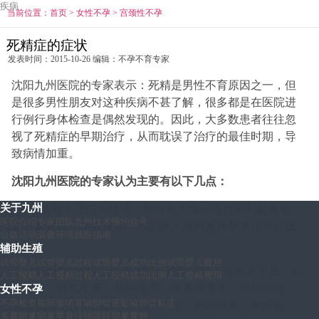
疾病
当前位置：
首页
>
女性不孕
>
宫颈性不孕
死精症的症状
发表时间：2015-10-26 编辑：不孕不育专家
沈阳九州医院的专家表示：死精是男性不育原因之一，但
是很多男性朋友对这种疾病不甚了解，很多都是在医院进
行例行身体检查是偶然发现的。因此，大多数患者往往忽
视了死精症的早期治疗，从而耽误了治疗的最佳时期，导
致病情加重。
沈阳九州医院的专家认为主要有以下几点：
关于九州
1、有的病人无临床症状；部分病人或有慢性前列腺炎病
医院介绍
专家团队
九州技术
预约挂号
史、睾丸炎、精囊炎等；有的病人或有遗精早泄或性欲低
公益活动
温馨环境
就医指南
下。
辅助生殖
试管婴儿
试管婴儿过程
试管婴儿成功比例
试管婴儿费用
2、出现肾精亏损，阴虚火旺，灼伤肾精；或先天不足，病
人工授精
人工授精过程
人工授精成功比例
人工授精费用
后体虚，肾气不充，精失涵养；或素嗜厚味，湿热内蕴，
女性不孕
不孕检查
输卵管堵塞
输卵管造影
输卵管粘连
熏蒸精宫，肾精伤残；或精神抑郁，肝失疏泄，木郁化
多囊卵巢
卵巢早衰
排卵障碍
卵巢囊肿