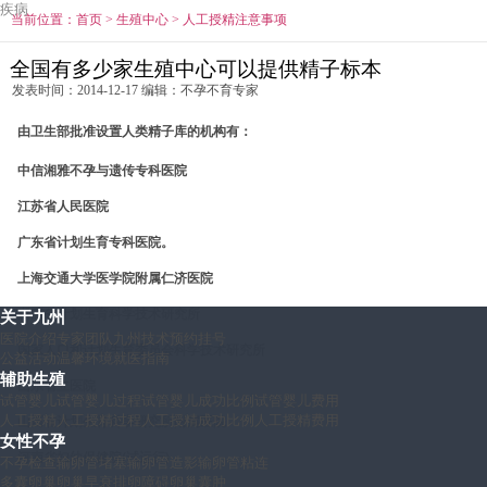
疾病
当前位置：
首页
>
生殖中心
>
人工授精注意事项
全国有多少家生殖中心可以提供精子标本
发表时间：2014-12-17 编辑：不孕不育专家
由卫生部批准设置人类精子库的机构有：
中信湘雅不孕与遗传专科医院
江苏省人民医院
广东省计划生育专科医院。
上海交通大学医学院附属仁济医院
浙江省计划生育科学技术研究所
关于九州
医院介绍
专家团队
九州技术
预约挂号
国家人口和计划生育委员会科学技术研究所
公益活动
温馨环境
就医指南
辅助生殖
山东省立医院
试管婴儿
试管婴儿过程
试管婴儿成功比例
试管婴儿费用
人工授精
人工授精过程
人工授精成功比例
人工授精费用
山西省计划生育科学研究所附属医院
女性不孕
河南省妇幼保健院(试运行)
不孕检查
输卵管堵塞
输卵管造影
输卵管粘连
多囊卵巢
卵巢早衰
排卵障碍
卵巢囊肿