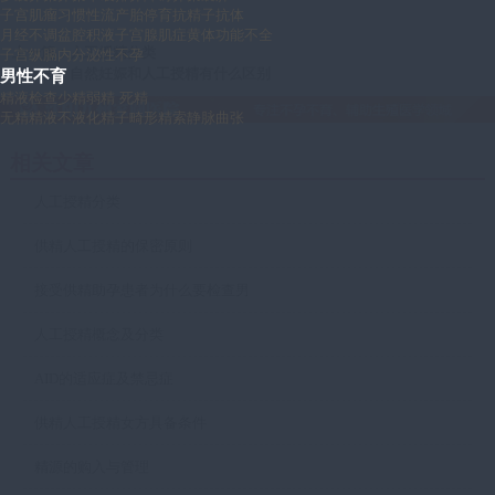
子宫肌瘤
习惯性流产
胎停育
抗精子抗体
月经不调
盆腔积液
子宫腺肌症
黄体功能不全
上一篇：
人工授精分类
子宫纵膈
内分泌性不孕
下一篇：
自然妊娠和人工授精有什么区别
男性不育
精液检查
少精
弱精
死精
无精
精液不液化
精子畸形
精索静脉曲张
相关文章
人工授精分类
供精人工授精的保密原则
接受供精助孕患者为什么要检查男
人工授精概念及分类
AID的适应症及禁忌症
供精人工授精女方具备条件
精源的购入与管理