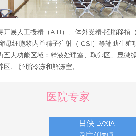
要开展人工授精（AIH）、体外受精-胚胎移植（I
、卵母细胞浆内单精子注射（ICSI）等辅助生殖
为五大功能区域：精液处理室、取卵区、显微
养区、 胚胎冷冻和解冻室。
医院专家
关凤云
胡淑敏
吕侠
GUANFENGYUN
HUSHUMIN
LVXIA
博士 院长 主任医师
副主任医师
主任医师