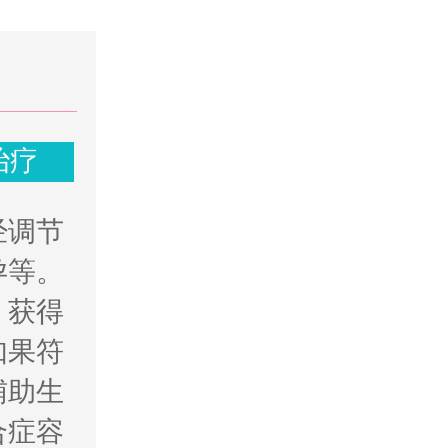
治疗
经调节
孕等。
，获得
如果符
辅助生
合症容