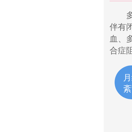
伴有
血、
合症
月
紊