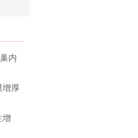
巢内
膜增厚
性增