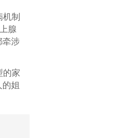
温馨环境
病机制
肾上腺
新闻资讯
都牵涉
不孕不育检查
型的家
人的姐