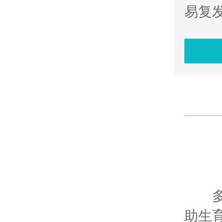
易复
助生