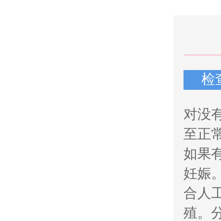
检
对没
至正
如果
妊娠
合人
殖。