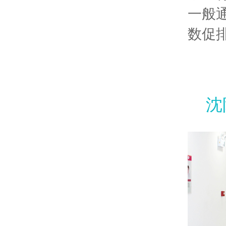
一般
数促
沈