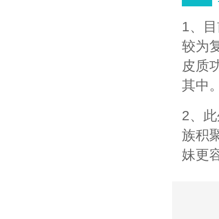
1、目
较为
皮质
其中
2、此
族积
妹更