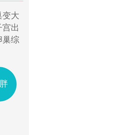
巢变大
子宫出
卵巢综
胖