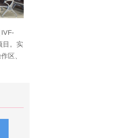
VF-
项目。实
操作区、