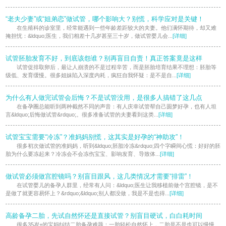
“老夫少妻”或“姐弟恋”做试管，哪个影响大？别慌，科学应对是关键！
在生殖科的诊室里，经常能遇到一些年龄差距较大的夫妻。他们满怀期待，却又难
掩担忧：&ldquo;医生，我们相差十几岁甚至三十岁，做试管婴儿会...
[详细]
试管胚胎发育不好，到底该怨谁？别再盲目自责！真正答案竟是这样
试管促排取卵后，最让人崩溃的不是过程辛苦，而是胚胎培育结果不理想：胚胎等
级低、发育缓慢。很多姐妹陷入深度内耗，疯狂自我怀疑：是不是自...
[详细]
为什么有人做完试管会后悔？不是试管没用，是很多人搞错了这几点
在备孕圈总能听到两种截然不同的声音：有人庆幸试管帮自己圆梦好孕，也有人坦
言&ldquo;后悔做试管&rdquo;。很多准备试管的夫妻看到这类...
[详细]
试管宝宝需要“冷冻”？准妈妈别慌，这其实是好孕的“神助攻”！
很多初次做试管的准妈妈，听到&ldquo;胚胎冷冻&rdquo;四个字瞬间心慌：好好的胚
胎为什么要冻起来？冷冻会不会冻伤宝宝、影响发育、导致体...
[详细]
做试管必须做宫腔镜吗？别盲目跟风，这几类情况才需要“排雷”！
在试管婴儿的备孕人群里，经常有人问：&ldquo;医生让我移植前做个宫腔镜，是不
是做了就更容易怀上？&rdquo;&ldquo;别人都没做，我是不是也得...
[详细]
高龄备孕二胎，先试自然怀还是直接试管？别盲目硬试，白白耗时间
很多35岁+的宝妈纠结二胎备孕难题：一胎轻松自然怀上，二胎是不是也可以慢慢