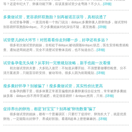
等？还是年纪大了、卵巢功能下降，应该直接试管少走弯路？不少人...
[详细]
多囊做试管，更容易怀双胞胎？别再被谣言误导，真相说透了
在试管备孕圈，一直流传着一个热门说法：&ldquo;多囊卵巢人群卵泡多，做试管特
别容易怀双胞胎&rdquo;。不少多囊姐妹对此深信不疑，甚至抱着...
[详细]
试管婴儿的6大环节！对照看看你走到哪一步，好孕还有多远？
很多初次做试管的姐妹，全程处于&ldquo;被动跟随&rdquo;状态，医生安排检查就检
查、通知进周就进周，完全不清楚试管整体流程，也不知道自己...
[详细]
试管备孕毫无头绪？从零到一完整规划攻略，新手也能一次看懂
初次做试管的夫妻，大多陷入迷茫：不知道从哪开始、不清楚要做哪些检查、分不
清方案差异，只能盲目听安排、被动等待。很多人因为前期规划...
[详细]
瘦多囊好怀孕？别被骗了！瘦多囊做试管，其实性价比更高
在备孕的圈子里，很多体重正常甚至偏瘦的多囊卵巢综合征女性，常常被胖多囊姐
妹羡慕：&ldquo;你不用辛苦减肥，肯定很容易怀！&rdquo;然而，只有...
[详细]
促排养出的卵泡，都是“好宝宝”？别再被“卵泡数量”骗了
很多做试管的姐妹，都有一个普遍误区：只要打了促排针、卵泡长大了，就是优质
卵泡，一定能取出好卵子、养成好胚胎。看着B超单上密密麻麻的...
[详细]