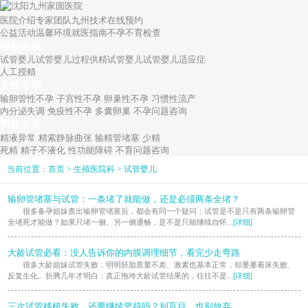
关于九州
医院介绍
专家团队
九州技术
在线预约
公益活动
温馨环境
就医指南
不孕不育检查
辅助生殖
试管婴儿
试管婴儿过程
供精试管婴儿
试管婴儿适应症
人工授精
女性不孕
输卵管性不孕
子宫性不孕
卵巢性不孕
习惯性流产
内分泌失调
免疫性不孕
多囊卵巢
不孕问题咨询
男性不育
精液异常
精索静脉曲张
输精管堵塞
少精
死精
精子不液化
性功能障碍
不育问题咨询
当前位置：
首页
>
生殖医院科
>
试管婴儿
输卵管堵塞与试管：一条堵了就能做，还是必须两条全堵？
很多备孕姐妹查出输卵管堵塞后，都会有同一个疑问：试管是不是只有两条输卵管
全堵死才能做？如果只堵一侧、另一侧通畅，是不是只能继续自怀...
[详细]
大龄试管必看：没人告诉你的内膜调理细节，看完少走弯路
很多大龄姐妹试管失败，明明胚胎质量不差、激素也基本正常，却屡屡着床失败、
反复生化。折腾几年才明白：真正拖垮大龄试管结果的，往往不是...
[详细]
三次试管移植失败，还要继续坚持吗？别盲目，也别放弃