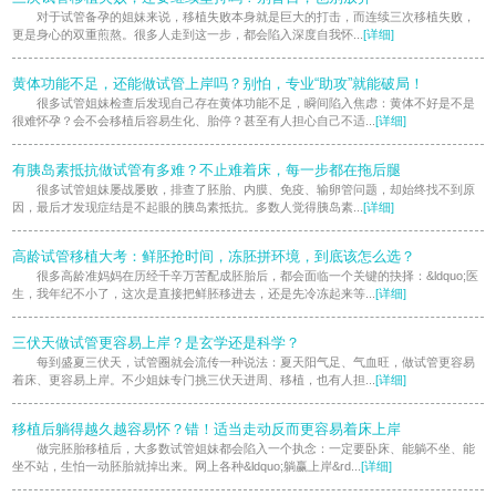
对于试管备孕的姐妹来说，移植失败本身就是巨大的打击，而连续三次移植失败，
更是身心的双重煎熬。很多人走到这一步，都会陷入深度自我怀...
[详细]
黄体功能不足，还能做试管上岸吗？别怕，专业“助攻”就能破局！
很多试管姐妹检查后发现自己存在黄体功能不足，瞬间陷入焦虑：黄体不好是不是
很难怀孕？会不会移植后容易生化、胎停？甚至有人担心自己不适...
[详细]
有胰岛素抵抗做试管有多难？不止难着床，每一步都在拖后腿
很多试管姐妹屡战屡败，排查了胚胎、内膜、免疫、输卵管问题，却始终找不到原
因，最后才发现症结是不起眼的胰岛素抵抗。多数人觉得胰岛素...
[详细]
高龄试管移植大考：鲜胚抢时间，冻胚拼环境，到底该怎么选？
很多高龄准妈妈在历经千辛万苦配成胚胎后，都会面临一个关键的抉择：&ldquo;医
生，我年纪不小了，这次是直接把鲜胚移进去，还是先冷冻起来等...
[详细]
三伏天做试管更容易上岸？是玄学还是科学？
每到盛夏三伏天，试管圈就会流传一种说法：夏天阳气足、气血旺，做试管更容易
着床、更容易上岸。不少姐妹专门挑三伏天进周、移植，也有人担...
[详细]
移植后躺得越久越容易怀？错！适当走动反而更容易着床上岸
做完胚胎移植后，大多数试管姐妹都会陷入一个执念：一定要卧床、能躺不坐、能
坐不站，生怕一动胚胎就掉出来。网上各种&ldquo;躺赢上岸&rd...
[详细]