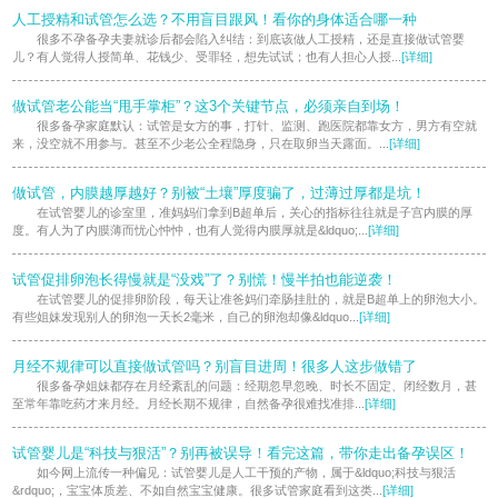
人工授精和试管怎么选？不用盲目跟风！看你的身体适合哪一种
很多不孕备孕夫妻就诊后都会陷入纠结：到底该做人工授精，还是直接做试管婴
儿？有人觉得人授简单、花钱少、受罪轻，想先试试；也有人担心人授...
[详细]
做试管老公能当“甩手掌柜”？这3个关键节点，必须亲自到场！
很多备孕家庭默认：试管是女方的事，打针、监测、跑医院都靠女方，男方有空就
来，没空就不用参与。甚至不少老公全程隐身，只在取卵当天露面。...
[详细]
做试管，内膜越厚越好？别被“土壤”厚度骗了，过薄过厚都是坑！
在试管婴儿的诊室里，准妈妈们拿到B超单后，关心的指标往往就是子宫内膜的厚
度。有人为了内膜薄而忧心忡忡，也有人觉得内膜厚就是&ldquo;...
[详细]
试管促排卵泡长得慢就是“没戏”了？别慌！慢半拍也能逆袭！
在试管婴儿的促排卵阶段，每天让准爸妈们牵肠挂肚的，就是B超单上的卵泡大小。
有些姐妹发现别人的卵泡一天长2毫米，自己的卵泡却像&ldquo...
[详细]
月经不规律可以直接做试管吗？别盲目进周！很多人这步做错了
很多备孕姐妹都存在月经紊乱的问题：经期忽早忽晚、时长不固定、闭经数月，甚
至常年靠吃药才来月经。月经长期不规律，自然备孕很难找准排...
[详细]
试管婴儿是“科技与狠活”？别再被误导！看完这篇，带你走出备孕误区！
如今网上流传一种偏见：试管婴儿是人工干预的产物，属于&ldquo;科技与狠活
&rdquo;，宝宝体质差、不如自然宝宝健康。很多试管家庭看到这类...
[详细]