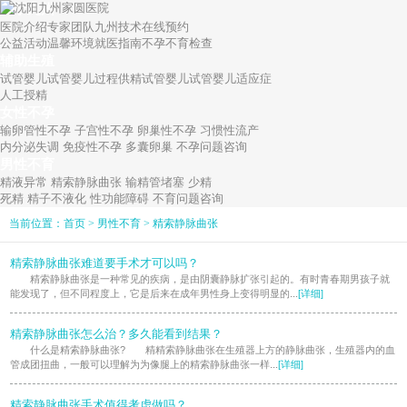
关于九州
医院介绍
专家团队
九州技术
在线预约
公益活动
温馨环境
就医指南
不孕不育检查
辅助生殖
试管婴儿
试管婴儿过程
供精试管婴儿
试管婴儿适应症
人工授精
女性不孕
输卵管性不孕
子宫性不孕
卵巢性不孕
习惯性流产
内分泌失调
免疫性不孕
多囊卵巢
不孕问题咨询
男性不育
精液异常
精索静脉曲张
输精管堵塞
少精
死精
精子不液化
性功能障碍
不育问题咨询
当前位置：
首页
>
男性不育
>
精索静脉曲张
精索静脉曲张难道要手术才可以吗？
精索静脉曲张是一种常见的疾病，是由阴囊静脉扩张引起的。有时青春期男孩子就
能发现了，但不同程度上，它是后来在成年男性身上变得明显的...
[详细]
精索静脉曲张怎么治？多久能看到结果？
什么是精索静脉曲张? 精精索静脉曲张在生殖器上方的静脉曲张，生殖器内的血
管成团扭曲，一般可以理解为为像腿上的精索静脉曲张一样...
[详细]
精索静脉曲张手术值得考虑做吗？