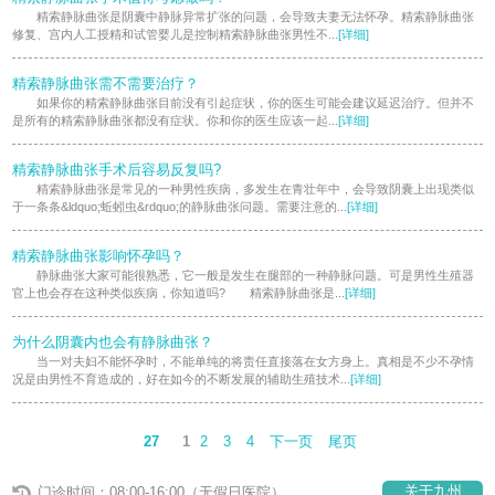
精索静脉曲张是阴囊中静脉异常扩张的问题，会导致夫妻无法怀孕。精索静脉曲张
修复、宫内人工授精和试管婴儿是控制精索静脉曲张男性不...
[详细]
精索静脉曲张需不需要治疗？
如果你的精索静脉曲张目前没有引起症状，你的医生可能会建议延迟治疗。但并不
是所有的精索静脉曲张都没有症状。你和你的医生应该一起...
[详细]
精索静脉曲张手术后容易反复吗?
精索静脉曲张是常见的一种男性疾病，多发生在青壮年中，会导致阴囊上出现类似
于一条条&ldquo;蚯蚓虫&rdquo;的静脉曲张问题。需要注意的...
[详细]
精索静脉曲张影响怀孕吗？
静脉曲张大家可能很熟悉，它一般是发生在腿部的一种静脉问题。可是男性生殖器
官上也会存在这种类似疾病，你知道吗? 精索静脉曲张是...
[详细]
为什么阴囊内也会有静脉曲张？
当一对夫妇不能怀孕时，不能单纯的将责任直接落在女方身上。真相是不少不孕情
况是由男性不育造成的，好在如今的不断发展的辅助生殖技术...
[详细]
27
1
2
3
4
下一页
尾页
关于九州
门诊时间：08:00-16:00（无假日医院）